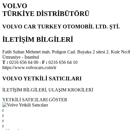
VOLVO
TÜRKİYE DİSTRİBÜTÖRÜ
VOLVO CAR TURKEY OTOMOBİL LTD. ŞTİ.
İLETİŞİM BİLGİLERİ
Fatih Sultan Mehmet mah. Poligon Cad. Buyaka 2 sitesi 2. Kule No:
Ümraniye - İstanbul
T :
0216 656 64 00 -
F :
0216 656 64 10
https://www.volvocars.com/tr
VOLVO YETKİLİ SATICILARI
İLETİŞİM BİLGİLERİ, ULAŞIM KROKİLERİ
YETKİLİ SATICILARI GÖSTER
r
r
r
r