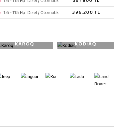
361.800 TL
m
1.6 - 115 Hp
Dizel / Otomatik
396.200 TL
e
1.6 - 115 Hp
Dizel / Otomatik
KAROQ
KODIAQ