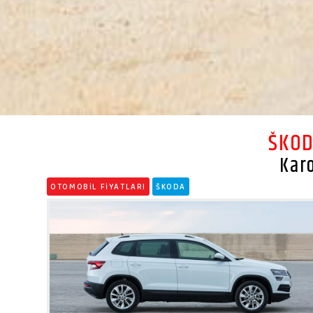
ŠKO
Kar
OTOMOBİL FİYATLARI
ŠKODA