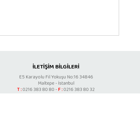
İLETİŞİM BİLGİLERİ
E5 Karayolu Fil Yokuşu No:16 34846
Maltepe - İstanbul
T :
0216 383 80 80 -
F :
0216 383 80 32
https://www.skoda.com.tr/
r
r
r