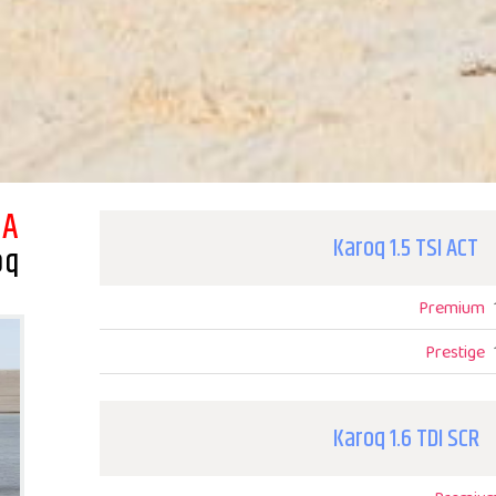
DA
Karoq
1.5 TSI ACT
oq
Premium
Prestige
Karoq
1.6 TDI SCR