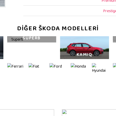
Premiu
Prestig
DİĞER ŠKODA MODELLERİ
SUPERB
KAMIQ
YENİ ŠKODA OCTAVIA
FOTOĞRAFLAR İLE YENİ OCTAVIA