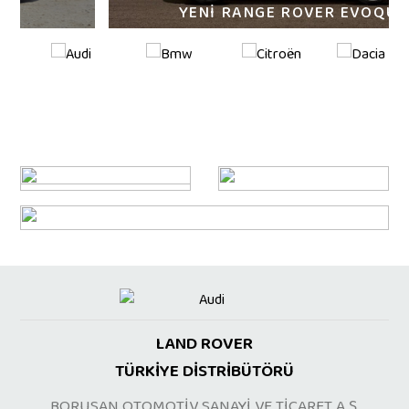
YENİ RANGE ROVER EVOQUE
YENİ OPEL INSIGNIA
FOTOĞRAFLAR İLE YENİ INSIGNIA
LAND ROVER
TÜRKİYE DİSTRİBÜTÖRÜ
BORUSAN OTOMOTİV SANAYİ VE TİCARET A.Ş.