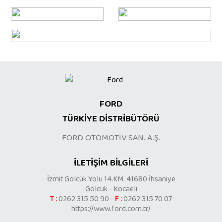
FORD
TÜRKİYE DİSTRİBÜTÖRÜ
FORD OTOMOTİV SAN. A.Ş.
İLETİŞİM BİLGİLERİ
İzmit Gölcük Yolu 14.KM. 41680 İhsaniye
Gölcük - Kocaeli
T :
0262 315 50 90 -
F :
0262 315 70 07
https://www.ford.com.tr/