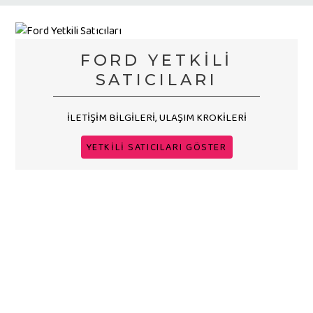
FORD YETKİLİ
SATICILARI
İLETİŞİM BİLGİLERİ, ULAŞIM KROKİLERİ
YETKİLİ SATICILARI GÖSTER
YENİLİKLER
YENİ OPEL INSIGNIA
Yeni modeller, lansmanlar, haberler
Opel'in D sınıfındaki temsilcisi yeni yüzüne
kavuştu.