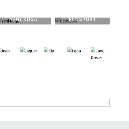
YENİ KUGA
ECOSPORT
MO