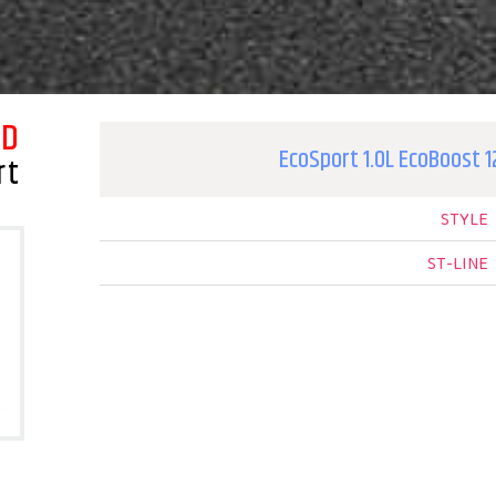
RD
EcoSport 1.0L EcoBoost 
rt
STYLE
ST-LINE