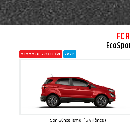
FO
EcoSpo
OTOMOBİL FİYATLARI
FORD
Son Güncelleme : ( 6 yıl önce )