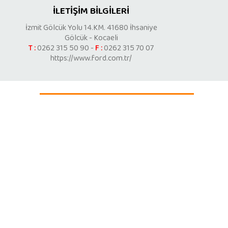
İLETİŞİM BİLGİLERİ
İzmit Gölcük Yolu 14.KM. 41680 İhsaniye
Gölcük - Kocaeli
T :
0262 315 50 90 -
F :
0262 315 70 07
https://www.ford.com.tr/
r
r
r
r
reklam alanı
r
r
r
r