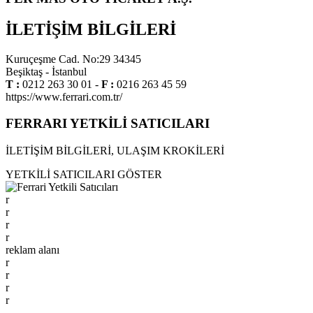
İLETİŞİM BİLGİLERİ
Kuruçeşme Cad. No:29 34345
Beşiktaş - İstanbul
T :
0212 263 30 01 -
F :
0216 263 45 59
https://www.ferrari.com.tr/
FERRARI YETKİLİ SATICILARI
İLETİŞİM BİLGİLERİ, ULAŞIM KROKİLERİ
YETKİLİ SATICILARI GÖSTER
r
r
r
r
reklam alanı
r
r
r
r