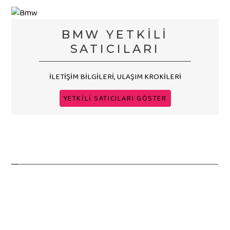
BMW YETKİLİ
SATICILARI
İLETİŞİM BİLGİLERİ, ULAŞIM KROKİLERİ
YETKİLİ SATICILARI GÖSTER
YENİLİKLER
YENİ OPEL INSIGNIA
Yeni modeller, lansmanlar, haberler
Opel'in D sınıfındaki temsilcisi yeni yüzüne
kavuştu.
BMW YETKİLİ