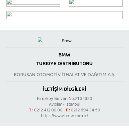
BMW
TÜRKİYE DİSTRİBÜTÖRÜ
BORUSAN OTOMOTİV İTHALAT VE DAĞITIM A.Ş.
İLETİŞİM BİLGİLERİ
Firuzköy Bulvarı No:21 34320
Avcılar - İstanbul
T :
0212 412 00 00 -
F :
0212 694 34 50
https://www.bmw.com.tr/