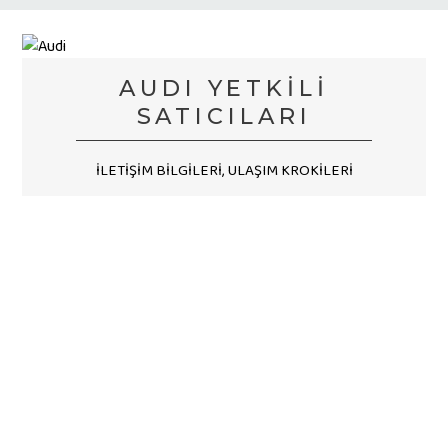
AUDI YETKİLİ
SATICILARI
İLETİŞİM BİLGİLERİ, ULAŞIM KROKİLERİ
YETKİLİ SATICILARI GÖSTER
YENİLİKLER
YENİ OPEL INSIGNIA
Yeni modeller, lansmanlar, haberler
Opel'in D sınıfındaki temsilcisi yeni yüzüne
kavuştu.