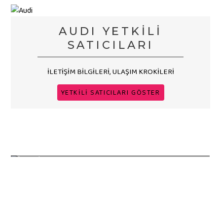
AUDI YETKİLİ
SATICILARI
İLETİŞİM BİLGİLERİ, ULAŞIM KROKİLERİ
YETKİLİ SATICILARI GÖSTER
YENİLİKLER
YENİ OPEL INSIGNIA
Yeni modeller, lansmanlar, haberler
Opel'in D sınıfındaki temsilcisi yeni yüzüne
kavuştu.
AUDI YETKİLİ