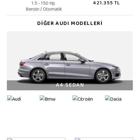
421.355 TL
1.5 - 150 Hp
Benzin / Otomatik
DİĞER AUDI MODELLERİ
A4 SEDAN
YENİ OPEL INSIGNIA
FOTOĞRAFLAR İLE YENİ INSIGNIA